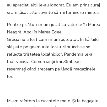
au apreciat, alţii le-au ignorat. Eu am prins curaj
şi am lăsat alte cuvinte să-mi lumineze mintea.
Printre picături m-am jucat cu valurile în Marea
Neagră. Apoi în Marea Egee.
Grecia nu a fost cum m-am aşteptat. În hârtiile
sfâşiate pe geamurile localurilor închise se
reflecta tristeţea localnicilor. Pandemia le-a
luat voioşia. Comercianţii îmi zâmbeau
resemnaţi când treceam pe lângă magazinele
lor.
M-am reîntors la cuvintele mele. Şi la bagajele