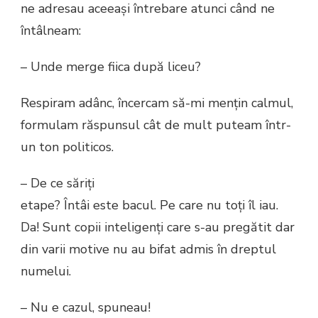
ne adresau aceeaşi întrebare atunci când ne
întâlneam:
– Unde merge fiica după liceu?
Respiram adânc, încercam
să
-mi menţin calmul,
formulam răspunsul cât de mult puteam într-
un ton politicos.
– De ce săriţi
etape? Întâi este bacul. Pe care nu toţi îl iau.
Da! Sunt copii inteligenţi care s-au pregătit dar
din varii motive nu au bifat admis în dreptul
numelui.
– Nu e cazul, spuneau!