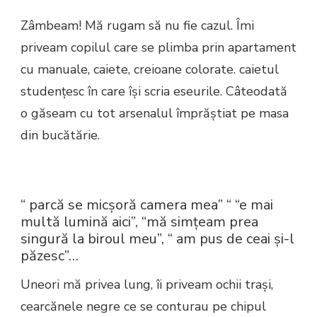
Zâmbeam! Mă rugam să nu fie cazul. Îmi
priveam copilul care se plimba prin apartament
cu manuale, caiete, creioane colorate. caietul
studenţesc în care îşi scria eseurile. Câteodată
o găseam cu tot arsenalul împrăştiat pe masa
din bucătărie.
“ parcă se micşoră camera mea” “ “e mai
multă lumină aici”, “mă simţeam prea
singură la biroul meu”, “ am pus de ceai şi-l
păzesc”…
Uneori mă privea lung, îi priveam ochii traşi,
cearcănele negre ce se conturau pe chipul