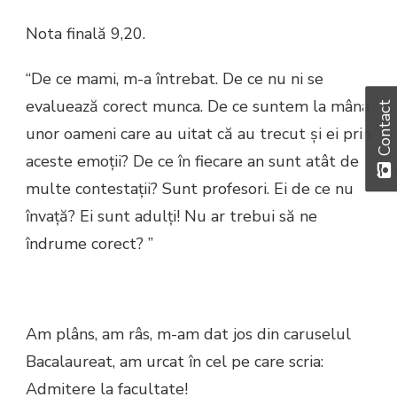
Nota finală 9,20.
“De ce mami, m-a întrebat. De ce nu ni se
evaluează corect munca. De ce suntem la mâna
Contact
unor oameni care au uitat că au trecut şi ei prin
aceste emoţii? De ce în fiecare an sunt atât de
multe contestaţii? Sunt profesori. Ei de ce nu
învaţă? Ei sunt adulţi! Nu ar trebui să ne
îndrume corect? ”
Am plâns, am râs, m-am dat jos din caruselul
Bacalaureat, am urcat în cel pe care scria:
Admitere la facultate!