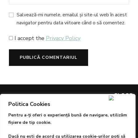
Salvează-mi numele, emailul și site-ul web în acest
navigator pentru data viitoare când o să comentez.
I accept the
Privacy Policy
Politica Cookies
ARTICOLE PREMIATE
Pentru a-ţi oferi o experienţă bună de navigare, utilizăm
Sângele este aurul vieții, dar igiena și protecția sunt
fişiere de tip cookie.
prioritare
Dacă nu eşti de acord cu utilizarea cookie-urilor poţi să