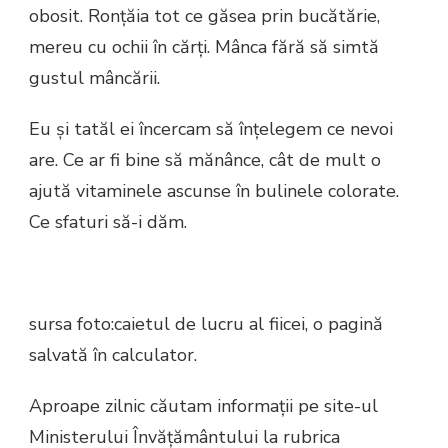
obosit. Ronţăia tot ce găsea prin bucătărie,
mereu cu ochii în cărţi. Mânca fără să simtă
gustul mâncării.
Eu şi tatăl ei încercam să înţelegem ce nevoi
are. Ce ar fi bine să mănânce, cât de mult o
ajută vitaminele ascunse în bulinele colorate.
Ce sfaturi să-i dăm.
sursa foto:caietul de lucru al fiicei, o pagină
salvată în calculator.
Aproape zilnic căutam informaţii pe site-ul
Ministerului Învăţământului la rubrica