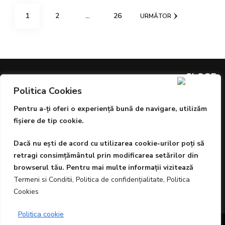
Paginație
PAGINĂ
PAGINĂ
PAGINĂ
1
2
…
26
URMĂTOR
articole
Politica Cookies
ARTICOLE PREMIATE
Pentru a-ţi oferi o experienţă bună de navigare, utilizăm
Sângele este aurul vieții, dar igiena și protecția sunt
fişiere de tip cookie.
prioritare
Dacă nu eşti de acord cu utilizarea cookie-urilor poţi să
ESTE ARTA O AFACERE?
retragi consimţământul prin modificarea setărilor din
browserul tău. Pentru mai multe informaţii vizitează
Podcastul Nervi de Oțel sponsorizat de FRISOMAT
Termeni si Conditii, Politica de confidenţialitate, Politica
Cookies
Politica cookie