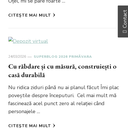
Oțel, mi se pare foarte …
Contac
CITEȘTE MAI MULT
24/03/2026
SUPERBLOG 2026 PRIMĂVARA
Cu răbdare și cu măsură, construiești o
casă durabilă
Nu ridica ziduri până nu ai planul făcut Îmi plac
poveștile despre începuturi. Cel mai mult mă
fascinează acel punct zero al relației când
personajele …
CITEȘTE MAI MULT