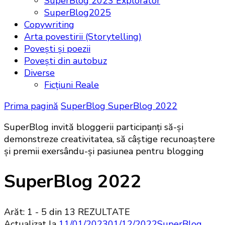
SuperBlog 2023 Explorator
SuperBlog2025
Copywriting
Arta povestirii (Storytelling)
Povești și poezii
Poveşti din autobuz
Diverse
Ficţiuni Reale
Prima pagină
SuperBlog
SuperBlog 2022
SuperBlog invită bloggerii participanți să-şi
demonstreze creativitatea, să câștige recunoaștere
și premii exersându-și pasiunea pentru blogging
SuperBlog 2022
Arăt: 1 - 5 din 13 REZULTATE
Actualizat la
11/01/2023
01/12/2022
SuperBlog