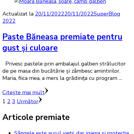
Actualizat la
20/11/2022
20/11/2022
SuperBlog
2022
Paste Băneasa premiate pentru
gust şi culoare
Privesc pastele prin ambalajul galben strălucitor
de pe masa din bucătărie şi zâmbesc amintirilor.
Maria, fiica mea, a mers la grădiniţa cu program …
Citește mai mult
Paginație
Pagină
Pagină
Pagină
1
2
3
Următor
articole
Articole premiate
Sângele este aurul vieții, dar igiena și protecția