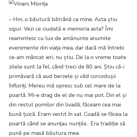
– Hm, o băutură bătrână ca mine. Asta știu
sigur. Vezi ce ciudată e memoria asta? Îmi
reamintesc cu lux de amănunte anumite
evenimente din viața mea, dar dacă mă întrebi
ce-am mâncat ieri, nu știu. De la o vreme toate
zilele sunt la fel, când treci de 80 ani. Știu că-i
primăvară că aud berzele și văd corcodușii
înfloriți. Mereu mă opresc sub cel mare de la
poartă. Mi-e drag de el de nu mai pot. Din el și
din restul pomilor din livadă, făceam cea mai
bună țuică. Eram vestit în sat. Coadă se făcea la
poartă când se anunțau nunțile. Era tradiție să
pună pe masă băutura mea.