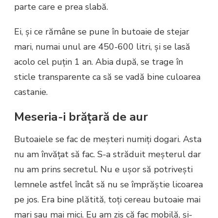
parte care e prea slabă.
Ei, și ce rămâne se pune în butoaie de stejar
mari, numai unul are 450-600 litri, și se lasă
acolo cel puțin 1 an. Abia după, se trage în
sticle transparente ca să se vadă bine culoarea
castanie.
Meseria-i brățară de aur
Butoaiele se fac de meșteri numiți dogari. Asta
nu am învățat să fac. S-a străduit meșterul dar
nu am prins secretul. Nu e ușor să potrivești
lemnele astfel încât să nu se împrăștie licoarea
pe jos. Era bine plătită, toți cereau butoaie mai
mari sau mai mici. Eu am zis că fac mobilă, și-