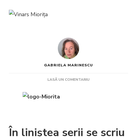
GABRIELA MARINESCU
LA
LASĂ UN COMENTARIU
MIORIȚA,
O
GURĂ
DE
RAI
În liniștea serii se scriu