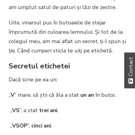
am umplut satul de paturi și lăzi de zestre.
Uite, vinarsul pus în butoaiele de stejar
împrumută din culoarea lemnului. Și tot de la
colegul meu, am mai aflat un secret, ți-l spun și
ție. Când cumperi sticla te uiți pe etichetă.
Contact
Secretul etichetei
Dacă scrie pe ea un:
„
V
”
mare, să știi că ăla a stat
un an
în butoi.
„
VS
”,
a stat
trei ani
.
„
VSOP
”,
cinci ani
.