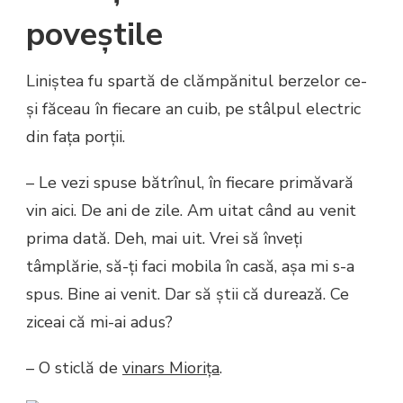
poveștile
Liniștea fu spartă de clămpănitul berzelor ce-
și făceau în fiecare an cuib, pe stâlpul electric
din fața porții.
– Le vezi spuse bătrînul, în fiecare primăvară
vin aici. De ani de zile. Am uitat când au venit
prima dată. Deh, mai uit. Vrei să înveți
tâmplărie, să-ți faci mobila în casă, așa mi s-a
spus. Bine ai venit. Dar să știi că durează. Ce
ziceai că mi-ai adus?
– O sticlă de
vinars Miorița
.