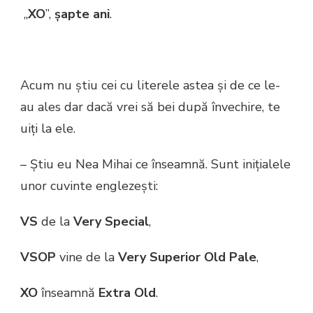
„
XO
”,
șapte ani
.
Acum nu știu cei cu literele astea și de ce le-
au ales dar dacă vrei să bei după învechire, te
uiți la ele.
– Știu eu Nea Mihai ce înseamnă. Sunt inițialele
unor cuvinte englezești:
VS
de la
Very Special
,
VSOP
vine de la
Very Superior Old Pale
,
XO
înseamnă
Extra Old
.