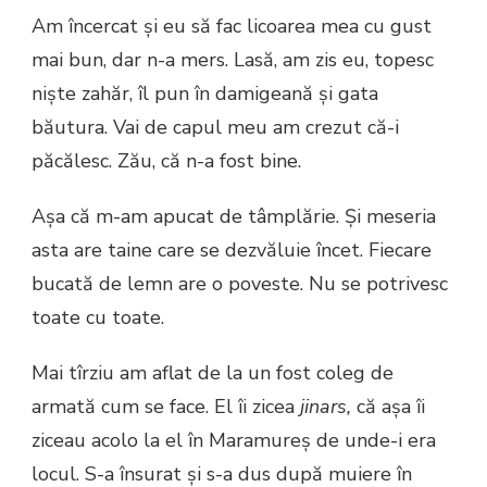
Am încercat și eu să fac licoarea mea cu gust
mai bun, dar n-a mers. Lasă, am zis eu, topesc
niște zahăr, îl pun în damigeană și gata
băutura. Vai de capul meu am crezut că-i
păcălesc. Zău, că n-a fost bine.
Așa că m-am apucat de tâmplărie. Și meseria
asta are taine care se dezvăluie încet. Fiecare
bucată de lemn are o poveste. Nu se potrivesc
toate cu toate.
Mai tîrziu am aflat de la un fost coleg de
armată cum se face. El îi zicea
jinars,
că așa îi
ziceau acolo la el în Maramureș de unde-i era
locul. S-a însurat și s-a dus după muiere în