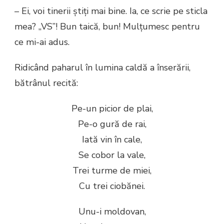
– Ei, voi tinerii știți mai bine. Ia, ce scrie pe sticla
mea? „VS”! Bun taică, bun! Mulțumesc pentru
ce mi-ai adus.
Ridicând paharul în lumina caldă a înserării,
bătrânul recită:
Pe-un picior de plai,
Pe-o gură de rai,
Iată vin în cale,
Se cobor la vale,
Trei turme de miei,
Cu trei ciobănei.
Unu-i moldovan,