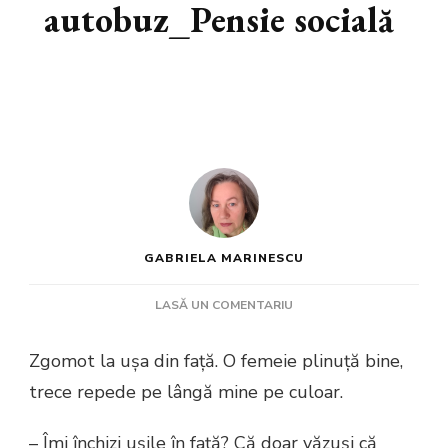
autobuz_Pensie socială
GABRIELA MARINESCU
LA
LASĂ UN COMENTARIU
POVESTE
DIN
Zgomot la ușa din față. O femeie plinuță bine,
AUTOBUZ_PENSIE
trece repede pe lângă mine pe culoar.
SOCIALĂ
– Îmi închizi ușile în față? Că doar văzuși că