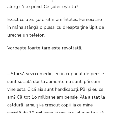
alerg să te prind. Ce șofer ești tu?
Exact ce a zis șoferul n-am înțeles. Femeia are
în mâna stângă o plasă, cu dreapta ține lipit de
ureche un telefon.
Vorbește foarte tare este revoltată.
– Stai să vezi comedie, eu în cuponul de pensie
sunt socială dar la alimente nu sunt, păi cum
vine asta. Cică ăia sunt handicapați. Păi și eu ce
am? Că tot 1o milioane am pensie. Ăla a stat la
căldură iarna, și-a crescut copii, ia ca mine
socială de 10 milioane și mai ia și alimente cică