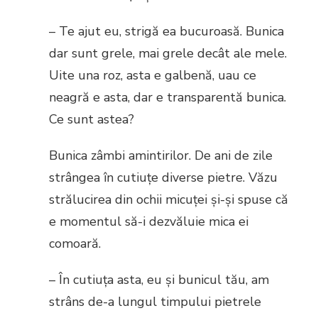
– Te ajut eu, strigă ea bucuroasă. Bunica
dar sunt grele, mai grele decât ale mele.
Uite una roz, asta e galbenă, uau ce
neagră e asta, dar e transparentă bunica.
Ce sunt astea?
Bunica zâmbi amintirilor. De ani de zile
strângea în cutiuțe diverse pietre. Văzu
strălucirea din ochii micuței și-și spuse că
e momentul să-i dezvăluie mica ei
comoară.
– În cutiuța asta, eu și bunicul tău, am
strâns de-a lungul timpului pietrele