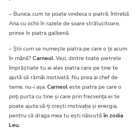
– Bunica, cum te poate vindeca o piatră, întrebă
Ana cu ochii în razele de soare strălucitoare,
prinse în piatra galbenă.
– Știi cum se numește piatra pe care o ții acum
în mână?
Carneol
. Vezi, dintre toate pietrele
împrăștiate tu ai ales piatra care pe tine te
ajută să rămâi motivată. Nu prea ai chef de
teme, nu-i așa.
Carneol
este piatra pe care o
poți purta cu tine și care prin frecvența ei te
poate ajuta să-ți crești motivația și energia,
pentru că draga mea tu ești născută
în zodia
Leu.