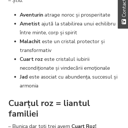
– Știu:
Contact
Aventurin
atrage noroc și prosperitate
Ametist
ajută la stabilirea unui echilibru
între minte, corp și spirit
Malachit
este un cristal protector și
transformativ
Cuart roz
este cristalul iubirii
necondiționate și vindecării emoționale
Jad
este asociat cu abundența, succesul și
armonia
Cuarțul roz = liantul
familiei
– Bunica dar toți trei avem
Cuarț Roz!