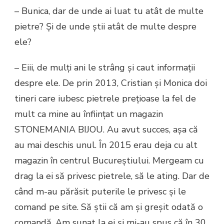
– Bunica, dar de unde ai luat tu atât de multe
pietre? Și de unde știi atât de multe despre
ele?
– Eiii, de mulți ani le strâng și caut informații
despre ele. De prin
2013, Cristian și Monica doi
tineri care iubesc pietrele prețioase la fel de
mult ca mine au înființat un magazin
STONEMANIA BIJOU. Au avut succes, așa că
au mai deschis unul. În 2015 erau deja cu alt
magazin în centrul Bucureștiului. Mergeam cu
drag la ei să privesc pietrele, să le ating. Dar de
când m-au părăsit puterile le privesc și le
comand pe site. Să știi că am și greșit odată o
comandă. Am sunat la ei și mi-au spus că în 30