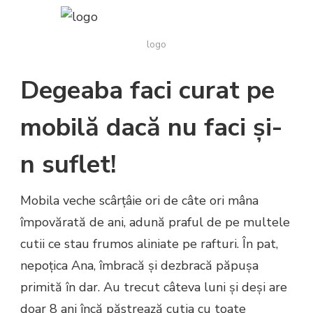
SCRIE
POVEȘTI
PE
logo
PIETRELE
STONEMANIA
Degeaba faci curat pe
mobilă dacă nu faci și-
n suflet!
Mobila veche scârțâie ori de câte ori mâna
împovărată de ani, adună praful de pe multele
cutii ce stau frumos aliniate pe rafturi. În pat,
nepoțica Ana, îmbracă și dezbracă păpușa
primită în dar. Au trecut câteva luni și deși are
doar 8 ani încă păstrează cutia cu toate