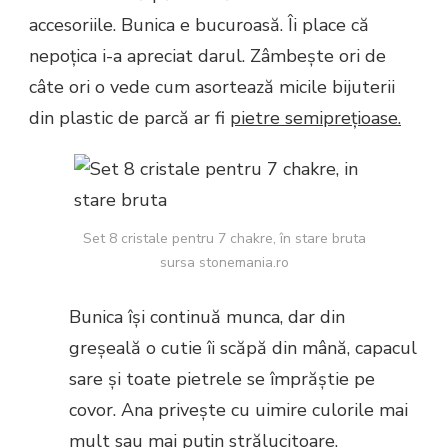
accesoriile. Bunica e bucuroasă. Îi place că
nepoțica i-a apreciat darul. Zâmbește ori de
câte ori o vede cum asortează micile bijuterii
din plastic de parcă ar fi
pietre semiprețioase.
Set 8 cristale pentru 7 chakre, în stare bruta
sursa stonemania.ro
Bunica își continuă munca, dar din
greșeală o cutie îi scăpă din mână, capacul
sare și toate pietrele se împrăștie pe
covor. Ana privește cu uimire culorile mai
mult sau mai puțin strălucitoare.