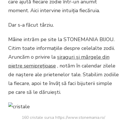
care ajută fiecare zodie într-un anumit
moment. Aici intervine intuiția fiecăruia.
Dar s-a făcut târziu.
Mâine intrăm pe site la
STONEMANIA BIJOU.
Citim toate informațiile despre celelalte zodii.
Aruncăm o privire la
șiraguri și mărgele din
pietre semiprețioase
, notăm în calendar zilele
de naștere ale prietenelor tale. Stabilim zodiile
la fiecare, apoi te învăț să faci bijuterii simple
pe care să le dăruiești.
160 cristale sursa https://www.stonemania.ro/