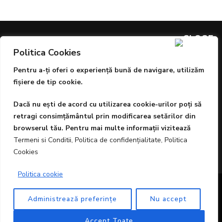
Politica Cookies
ARTICOLE PREMIATE
Pentru a-ţi oferi o experienţă bună de navigare, utilizăm
Sângele este aurul vieții, dar igiena și protecția sunt
fişiere de tip cookie.
prioritare
Dacă nu eşti de acord cu utilizarea cookie-urilor poţi să
ESTE ARTA O AFACERE?
retragi consimţământul prin modificarea setărilor din
browserul tău. Pentru mai multe informaţii vizitează
Podcastul Nervi de Oțel sponsorizat de FRISOMAT
Termeni si Conditii, Politica de confidenţialitate, Politica
Cookies
Politica cookie
© Drepturi de autor2026
Birma
. Toate drepturile sunt
Administrează preferinţe
Nu accept
rezervate.
Vilva | Dezvoltată de
Blossom Themes
.
Propulsată de
WordPress
.
Accept Toate