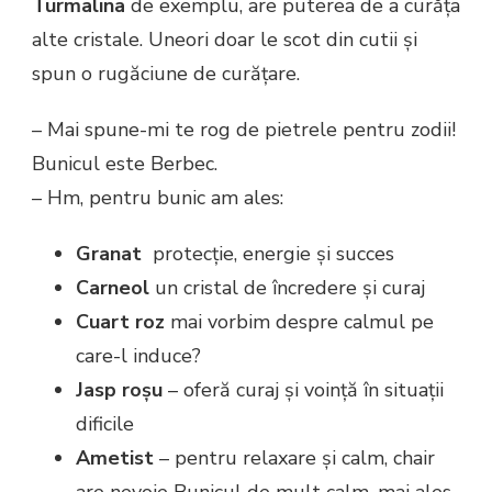
Turmalina
de exemplu, are puterea de a curăța
alte cristale. Uneori doar le scot din cutii și
spun o rugăciune de curățare.
– Mai spune-mi te rog de pietrele pentru zodii!
Bunicul este Berbec.
– Hm, pentru bunic am ales:
Granat
protecție, energie și succes
Carneol
un cristal de încredere și curaj
Cuart roz
mai vorbim despre calmul pe
care-l induce?
Jasp roșu
– oferă curaj și voință în situații
dificile
Ametist
– pentru relaxare și calm, chair
are nevoie Bunicul de mult calm, mai ales