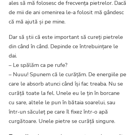
ales să mă folosesc de frecvența pietrelor. Dacă
de mii de ani omenirea le-a folosit mă gândesc
că mă ajută și pe mine.
Dar să știi că este important să cureți pietrele
din când în când. Depinde ce întrebuințare le
dai.
– Le spălăm ca pe rufe?
– Nuuu! Spunem că le curățăm. De energiile pe
care le absorb atunci când își fac treaba. Nu se
curăță toate la fel. Unele eu le țin în borcane
cu sare, altele le pun în bătaia soarelui, sau
într-un săculeț pe care îl fixez într-o apă
curgătoare. Unele pietre se curăță singure.