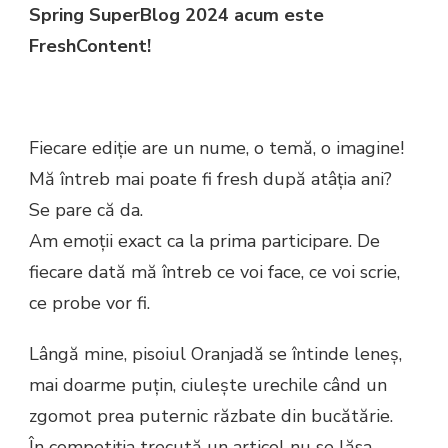
Spring SuperBlog 2024 acum este
FreshContent!
Fiecare ediție are un nume, o temă, o imagine!
Mă întreb mai poate fi fresh după atâția ani?
Se pare că da.
Am emoții exact ca la prima participare. De
fiecare dată mă întreb ce voi face, ce voi scrie,
ce probe vor fi.
Lângă mine, pisoiul Oranjadă se întinde leneș,
mai doarme puțin, ciulește urechile când un
zgomot prea puternic răzbate din bucătărie.
În competiția trecută un articol nu se lăsa