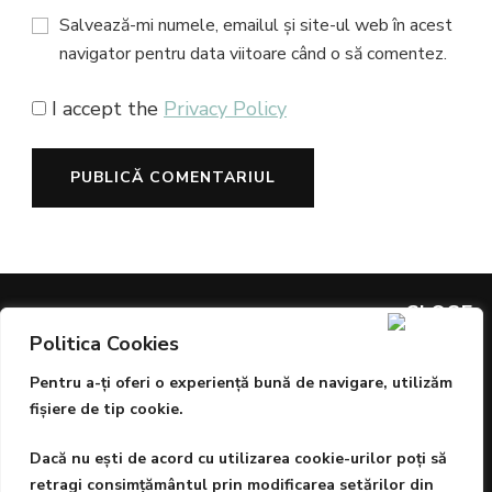
Salvează-mi numele, emailul și site-ul web în acest
navigator pentru data viitoare când o să comentez.
I accept the
Privacy Policy
Politica Cookies
ARTICOLE PREMIATE
Pentru a-ţi oferi o experienţă bună de navigare, utilizăm
Sângele este aurul vieții, dar igiena și protecția sunt
fişiere de tip cookie.
prioritare
Dacă nu eşti de acord cu utilizarea cookie-urilor poţi să
ESTE ARTA O AFACERE?
retragi consimţământul prin modificarea setărilor din